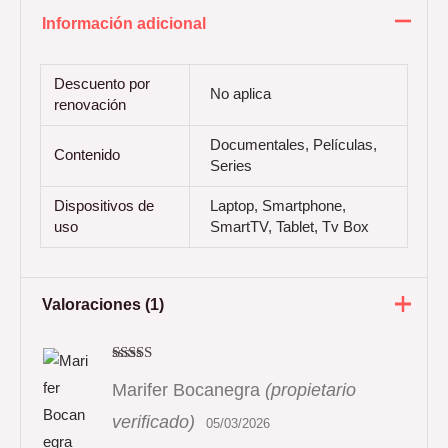
Información adicional
Descuento por
No aplica
renovación
Documentales, Películas,
Contenido
Series
Dispositivos de
Laptop, Smartphone,
uso
SmartTV, Tablet, Tv Box
Valoraciones (1)
Valorado
con
5
de 5
Marifer Bocanegra
(propietario
verificado)
05/03/2026