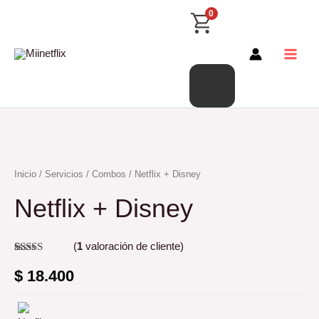
Productos
Ir
Main
0
al
del
Menu
contenido
carrito
Netflix
Inicio
/
Servicios
/
Combos
/ Netflix + Disney
+
Netflix + Disney
Disney
cantidad
(
1
valoración de cliente)
Valorado
1
con
5.00
de
$
18.400
5 en base a
valoración
de un
cliente