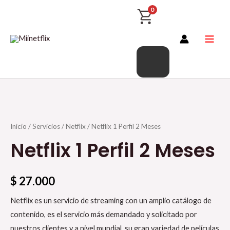
Productos
Ir
Main
0
del
al
Men
carrito
contenido
Inicio
/
Servicios
/
Netflix
/ Netflix 1 Perfil 2 Meses
Netflix 1 Perfil 2 Meses
$
27.000
Netflix es un servicio de streaming con un amplio catálogo de
contenido, es el servicio más demandado y solicitado por
nuestros clientes y a nivel mundial. su gran variedad de películas