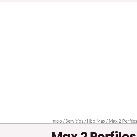
Max
Inicio
/
Servicios
/
Hbo Max
/ Max 2 Perfile
2
Max 2 Perfiles
Perfiles