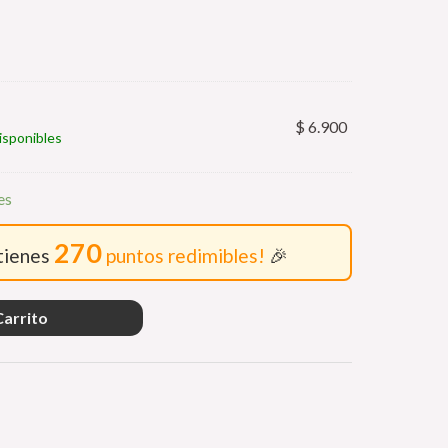
$
6.900
isponibles
es
270
btienes
puntos redimibles!
🎉
Carrito