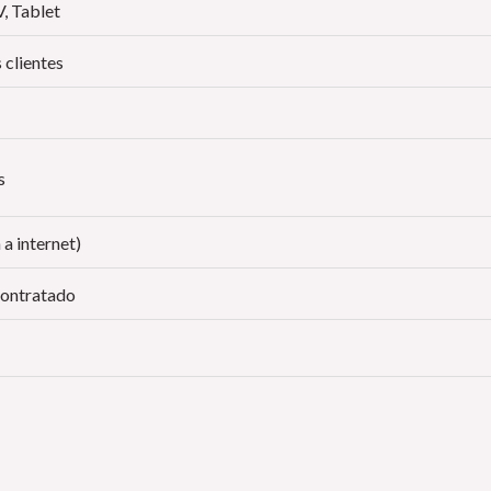
, Tablet
 clientes
s
 a internet)
 contratado