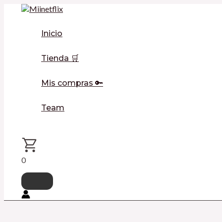
Ir
al
Productos
contenido
del
Inicio
carrito
Tienda 🛒
Mis compras 🔑
Team
0