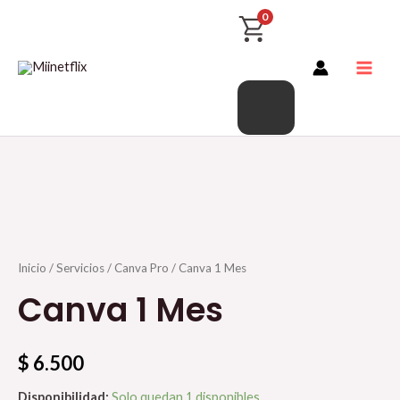
Productos
Ir
Main
0
del
al
Men
carrito
contenido
Canva
Inicio
/
Servicios
/
Canva Pro
/ Canva 1 Mes
1
Canva 1 Mes
Mes
cantidad
$
6.500
Disponibilidad:
Solo quedan 1 disponibles