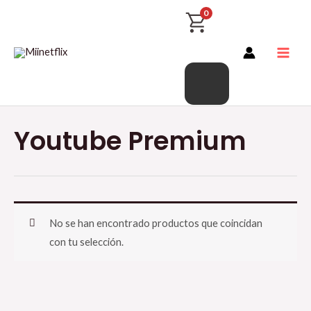
Productos
Ir
Main
0
del
al
Men
carrito
contenido
Youtube Premium
No se han encontrado productos que coincidan
con tu selección.