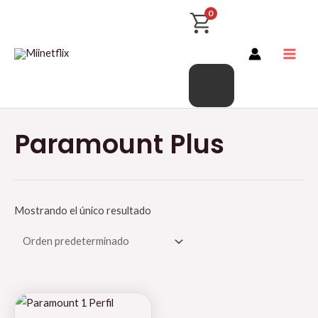
Productos
Ir
Main
0
del
al
Men
carrito
contenido
Paramount Plus
Mostrando el único resultado