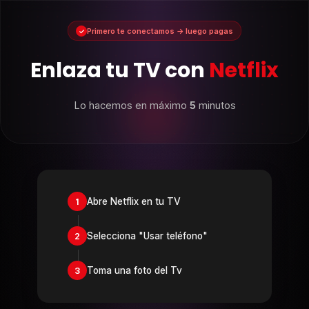
Ir
al
Primero te conectamos → luego pagas
✓
contenido
Enlaza tu TV con
Netflix
Lo hacemos en máximo
5
minutos
Abre Netflix en tu TV
1
Selecciona "Usar teléfono"
2
Toma una foto del Tv
3